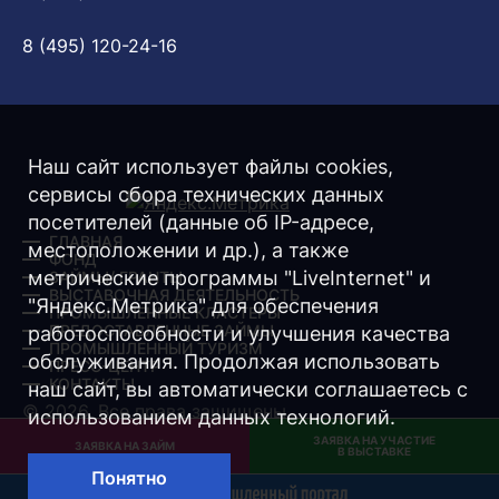
8 (495) 120-24-16
Наш сайт использует файлы cookies,
сервисы сбора технических данных
посетителей (данные об IP-адресе,
ГЛАВНАЯ
местоположении и др.), а также
ФОНД
метрические программы "LiveInternet" и
ЗАЙМЫ/ ГРАНТЫ
ВЫСТАВОЧНАЯ ДЕЯТЕЛЬНОСТЬ
"Яндекс.Метрика" для обеспечения
ПРОМЫШЛЕННЫЕ КЛАСТЕРЫ
ПРЕДОСТАВЛЕННЫЕ ЗАЙМЫ
работоспособности и улучшения качества
ПРОМЫШЛЕННЫЙ ТУРИЗМ
обслуживания. Продолжая использовать
ПРЕСС-ЦЕНТР
КОНТАКТЫ
наш сайт, вы автоматически соглашаетесь с
© 2026. Все права защищены.
использованием данных технологий.
ЗАЯВКА НА УЧАСТИЕ
Разработка -
Интернет-Имидж
ЗАЯВКА НА ЗАЙМ
В ВЫСТАВКЕ
Понятно