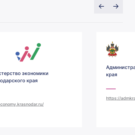
Администра
терство экономики
края
одарского края
https://admkra
/economy.krasnodar.ru/