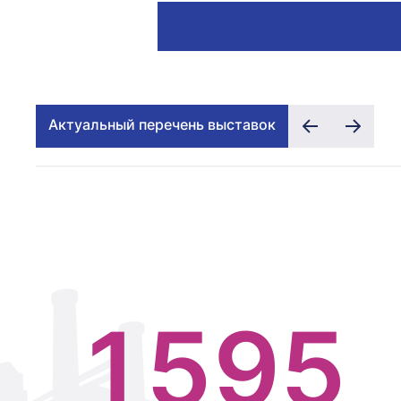
2
6
2
3
7
3
Актуальный перечень выставок
0
4
8
4
1
5
9
5