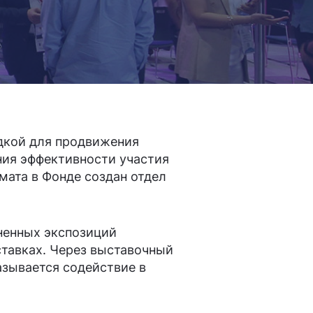
2
3
дкой для продвижения
4
ия эффективности участия
ата в Фонде создан отдел
ненных экспозиций
5
тавках. Через выставочный
зывается содействие в