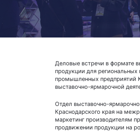
2
3
Деловые встречи в формате 
0
4
0
продукции для региональных
промышленных предприятий Кр
выставочно-ярмарочной деят
Отдел выставочно-ярмарочно
1
5
1
Краснодарского края на меж
маркетинг производителям п
продвижении продукции на ро