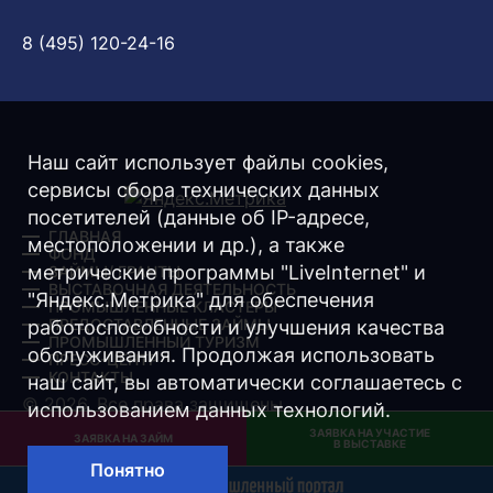
8 (495) 120-24-16
Наш сайт использует файлы cookies,
сервисы сбора технических данных
посетителей (данные об IP-адресе,
ГЛАВНАЯ
местоположении и др.), а также
ФОНД
метрические программы "LiveInternet" и
ЗАЙМЫ/ ГРАНТЫ
ВЫСТАВОЧНАЯ ДЕЯТЕЛЬНОСТЬ
"Яндекс.Метрика" для обеспечения
ПРОМЫШЛЕННЫЕ КЛАСТЕРЫ
ПРЕДОСТАВЛЕННЫЕ ЗАЙМЫ
работоспособности и улучшения качества
ПРОМЫШЛЕННЫЙ ТУРИЗМ
обслуживания. Продолжая использовать
ПРЕСС-ЦЕНТР
КОНТАКТЫ
наш сайт, вы автоматически соглашаетесь с
© 2026. Все права защищены.
использованием данных технологий.
ЗАЯВКА НА УЧАСТИЕ
Разработка -
Интернет-Имидж
ЗАЯВКА НА ЗАЙМ
В ВЫСТАВКЕ
Понятно