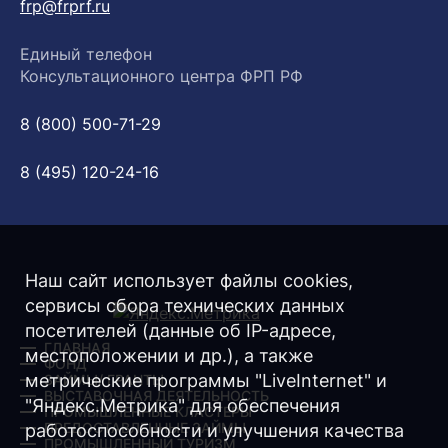
frp@frprf.ru
Единый телефон
Консультационного центра ФРП РФ
8 (800) 500-71-29
8 (495) 120-24-16
Наш сайт использует файлы cookies,
сервисы сбора технических данных
посетителей (данные об IP-адресе,
ГЛАВНАЯ
местоположении и др.), а также
ФОНД
метрические программы "LiveInternet" и
ЗАЙМЫ/ ГРАНТЫ
ВЫСТАВОЧНАЯ ДЕЯТЕЛЬНОСТЬ
"Яндекс.Метрика" для обеспечения
ПРОМЫШЛЕННЫЕ КЛАСТЕРЫ
ПРЕДОСТАВЛЕННЫЕ ЗАЙМЫ
работоспособности и улучшения качества
ПРОМЫШЛЕННЫЙ ТУРИЗМ