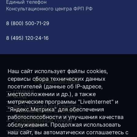
Единый телефон
Консультационного центра ФРП РФ
8 (800) 500-71-29
8 (495) 120-24-16
Наш сайт использует файлы cookies,
сервисы сбора технических данных
посетителей (данные об IP-адресе,
ГЛАВНАЯ
местоположении и др.), а также
ФОНД
метрические программы "LiveInternet" и
ЗАЙМЫ/ ГРАНТЫ
ВЫСТАВОЧНАЯ ДЕЯТЕЛЬНОСТЬ
"Яндекс.Метрика" для обеспечения
ПРОМЫШЛЕННЫЕ КЛАСТЕРЫ
ПРЕДОСТАВЛЕННЫЕ ЗАЙМЫ
работоспособности и улучшения качества
ПРОМЫШЛЕННЫЙ ТУРИЗМ
обслуживания. Продолжая использовать
ПРЕСС-ЦЕНТР
КОНТАКТЫ
наш сайт, вы автоматически соглашаетесь с