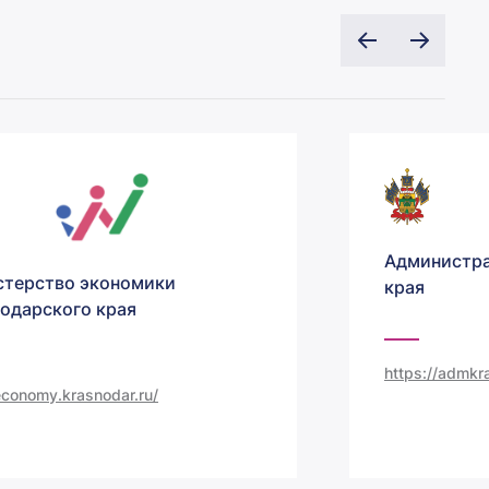
Администра
терство экономики
края
одарского края
https://admkra
/economy.krasnodar.ru/