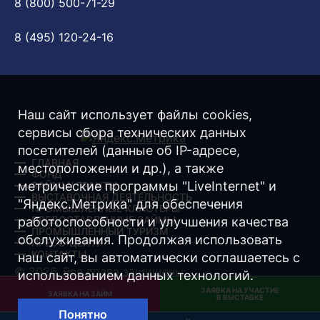
8 (800) 500-71-29
8 (495) 120-24-16
Наш сайт использует файлы cookies,
сервисы сбора технических данных
посетителей (данные об IP-адресе,
ГЛАВНАЯ
местоположении и др.), а также
ФОНД
метрические программы "LiveInternet" и
ЗАЙМЫ/ ГРАНТЫ
ВЫСТАВОЧНАЯ ДЕЯТЕЛЬНОСТЬ
"Яндекс.Метрика" для обеспечения
ПРОМЫШЛЕННЫЕ КЛАСТЕРЫ
ПРЕДОСТАВЛЕННЫЕ ЗАЙМЫ
работоспособности и улучшения качества
ПРОМЫШЛЕННЫЙ ТУРИЗМ
обслуживания. Продолжая использовать
ПРЕСС-ЦЕНТР
КОНТАКТЫ
наш сайт, вы автоматически соглашаетесь с
© 2026. Все права защищены.
использованием данных технологий.
ЗАЯВКА НА УЧАСТИЕ
Разработка -
Интернет-Имидж
ЗАЯВКА НА ЗАЙМ
В ВЫСТАВКЕ
Понятно