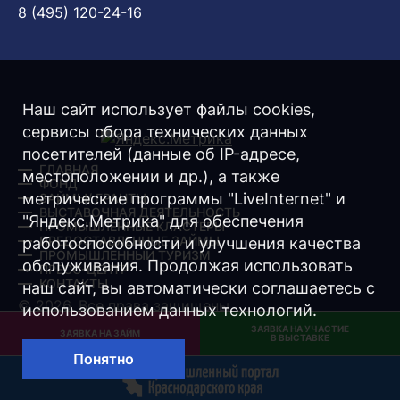
8 (495) 120-24-16
Наш сайт использует файлы cookies,
сервисы сбора технических данных
посетителей (данные об IP-адресе,
ГЛАВНАЯ
местоположении и др.), а также
ФОНД
метрические программы "LiveInternet" и
ЗАЙМЫ/ ГРАНТЫ
ВЫСТАВОЧНАЯ ДЕЯТЕЛЬНОСТЬ
"Яндекс.Метрика" для обеспечения
ПРОМЫШЛЕННЫЕ КЛАСТЕРЫ
ПРЕДОСТАВЛЕННЫЕ ЗАЙМЫ
работоспособности и улучшения качества
ПРОМЫШЛЕННЫЙ ТУРИЗМ
обслуживания. Продолжая использовать
ПРЕСС-ЦЕНТР
КОНТАКТЫ
наш сайт, вы автоматически соглашаетесь с
© 2026. Все права защищены.
использованием данных технологий.
ЗАЯВКА НА УЧАСТИЕ
Разработка -
Интернет-Имидж
ЗАЯВКА НА ЗАЙМ
В ВЫСТАВКЕ
Понятно