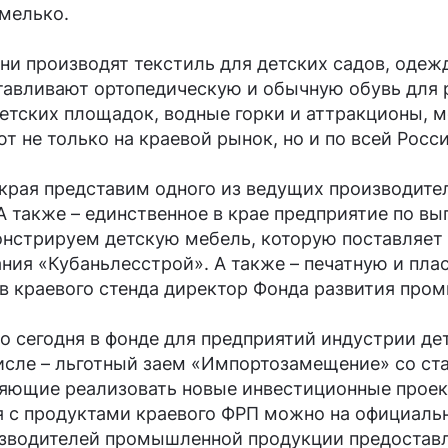
мелько.
ани производят текстиль для детских садов, оде
отавливают ортопедическую и обычную обувь для 
детских площадок, водные горки и аттракционы, 
т не только на краевой рынок, но и по всей Росс
края представим одного из ведущих производите
А также – единственное в крае предприятие по в
онстрируем детскую мебель, которую поставляет
ния «Кубаньлесстрой». А также – печатную и пл
в краевого стенда директор Фонда развития про
о сегодня в фонде для предприятий индустрии де
исле – льготный заем «Импортозамещение» со ста
оляющие реализовать новые инвестиционные прое
я с продуктами краевого ФРП можно на официал
водителей промышленной продукции предоставляю