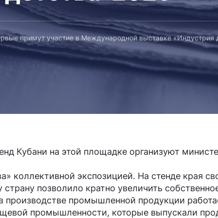
ервые примут участие в Международной выставке «Индустрия д
 Стенд Кубани на этой площадке организуют мини
ва» коллективной экспозицией. На стенде края с
у страну позволило кратно увеличить собственное
 в производстве промышленной продукции работае
пищевой промышленности, которые выпускали прод