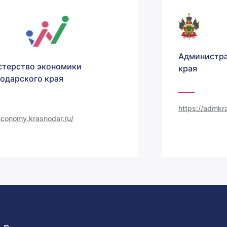
Администра
терство экономики
края
одарского края
https://admkra
/economy.krasnodar.ru/