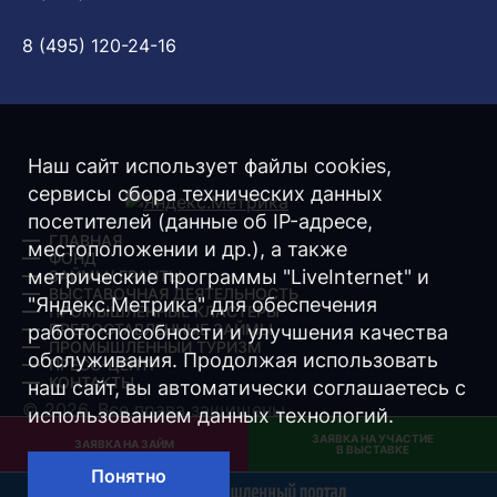
8 (495) 120-24-16
Наш сайт использует файлы cookies,
сервисы сбора технических данных
посетителей (данные об IP-адресе,
ГЛАВНАЯ
местоположении и др.), а также
ФОНД
метрические программы "LiveInternet" и
ЗАЙМЫ/ ГРАНТЫ
ВЫСТАВОЧНАЯ ДЕЯТЕЛЬНОСТЬ
"Яндекс.Метрика" для обеспечения
ПРОМЫШЛЕННЫЕ КЛАСТЕРЫ
ПРЕДОСТАВЛЕННЫЕ ЗАЙМЫ
работоспособности и улучшения качества
ПРОМЫШЛЕННЫЙ ТУРИЗМ
обслуживания. Продолжая использовать
ПРЕСС-ЦЕНТР
КОНТАКТЫ
наш сайт, вы автоматически соглашаетесь с
© 2026. Все права защищены.
использованием данных технологий.
ЗАЯВКА НА УЧАСТИЕ
Разработка -
Интернет-Имидж
ЗАЯВКА НА ЗАЙМ
В ВЫСТАВКЕ
Понятно