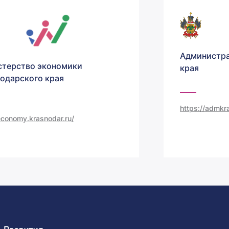
Администра
терство экономики
края
одарского края
https://admkra
/economy.krasnodar.ru/