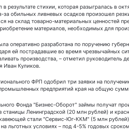
в результате стихии, которая разыгралась в октя
з-за обильных ливневых осадков произошел резк
ся на склад товарно-материальных ценностей пр
приобретение материалов, необходимых для прои
ыла оперативно разработана по поручению губер
даря ей пострадавшие во время чрезвычайных с
вливать производства, – отметил руководитель 
я Иван Куликов.
гионального ФРП одобрил три заявки на получени
 промышленных предприятий края на общую сумм
ьного Фонда "Бизнес-Оборот" займы получат про
з станицы Ленинградской (20 млн рублей) и крас
жавеющей стали "Сервис-Юг-ККМ" (5 млн рублей
а льготных условиях – под 4-5% годовых сроком 