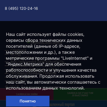
8 (495) 120-24-16
Наш сайт использует файлы cookies,
сервисы сбора технических данных
посетителей (данные об IP-адресе,
ГЛАВНАЯ
местоположении и др.), а также
ФОНД
метрические программы "LiveInternet" и
ЗАЙМЫ/ ГРАНТЫ
ВЫСТАВОЧНАЯ ДЕЯТЕЛЬНОСТЬ
"Яндекс.Метрика" для обеспечения
ПРОМЫШЛЕННЫЕ КЛАСТЕРЫ
ПРЕДОСТАВЛЕННЫЕ ЗАЙМЫ
работоспособности и улучшения качества
ПРОМЫШЛЕННЫЙ ТУРИЗМ
обслуживания. Продолжая использовать
ПРЕСС-ЦЕНТР
КОНТАКТЫ
наш сайт, вы автоматически соглашаетесь с
© 2026. Все права защищены.
использованием данных технологий.
ЗАЯВКА НА УЧАСТИЕ
Разработка -
Интернет-Имидж
ЗАЯВКА НА ЗАЙМ
В ВЫСТАВКЕ
Понятно