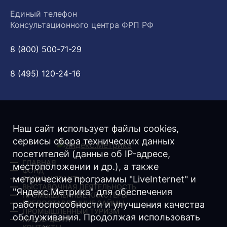
Единый телефон
Консультационного центра ФРП РФ
8 (800) 500-71-29
8 (495) 120-24-16
Наш сайт использует файлы cookies,
сервисы сбора технических данных
посетителей (данные об IP-адресе,
ГЛАВНАЯ
местоположении и др.), а также
ФОНД
метрические программы "LiveInternet" и
ЗАЙМЫ/ ГРАНТЫ
ВЫСТАВОЧНАЯ ДЕЯТЕЛЬНОСТЬ
"Яндекс.Метрика" для обеспечения
ПРОМЫШЛЕННЫЕ КЛАСТЕРЫ
ПРЕДОСТАВЛЕННЫЕ ЗАЙМЫ
работоспособности и улучшения качества
ПРОМЫШЛЕННЫЙ ТУРИЗМ
обслуживания. Продолжая использовать
ПРЕСС-ЦЕНТР