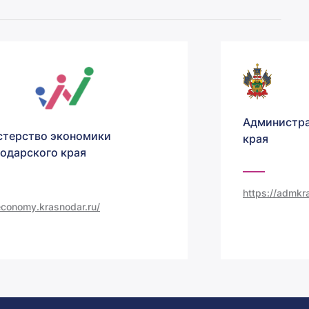
Администра
терство экономики
края
одарского края
https://admkra
/economy.krasnodar.ru/