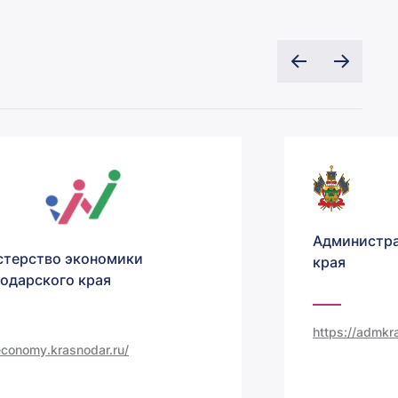
Администра
терство экономики
края
одарского края
https://admkra
/economy.krasnodar.ru/