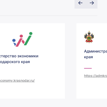
Администра
терство экономики
края
одарского края
https://admkra
/economy.krasnodar.ru/