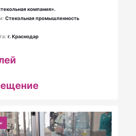
текольная компания».
и:
Стекольная промышленность
та:
г. Краснодар
лей
мещение
н