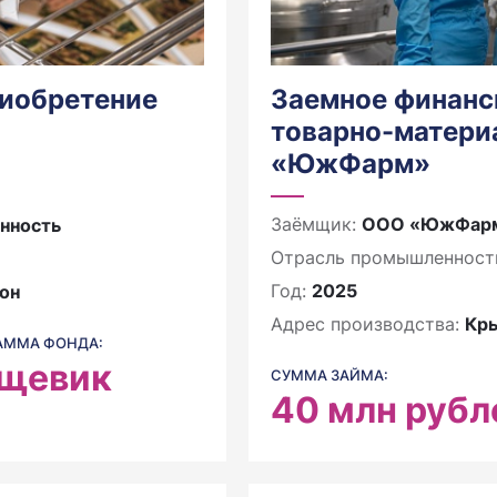
риобретение
Заемное финанс
товарно-матери
«ЮжФарм»
Заёмщик:
ООО «ЮжФар
нность
Отрасль промышленност
Год:
2025
он
Адрес производства:
Кр
АММА ФОНДА:
щевик
СУММА ЗАЙМА:
40
млн рубл