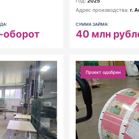
Год:
2025
Адрес производства:
г. 
ДА:
СУММА ЗАЙМА:
-оборот
40
млн рубл
Проект одобрен