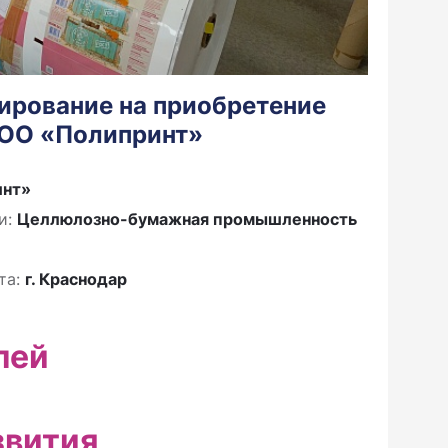
ирование на приобретение
ОО «Полипринт»
инт»
и:
Целлюлозно-бумажная промышленность
та:
г. Краснодар
лей
звития