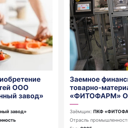
риобретение
Заемное финанс
тей ООО
товарно-матери
нный завод»
«ФИТОФАРМ» 
ный завод»
Заёмщик:
ПКФ «ФИТОФ
нность
Отрасль промышленност