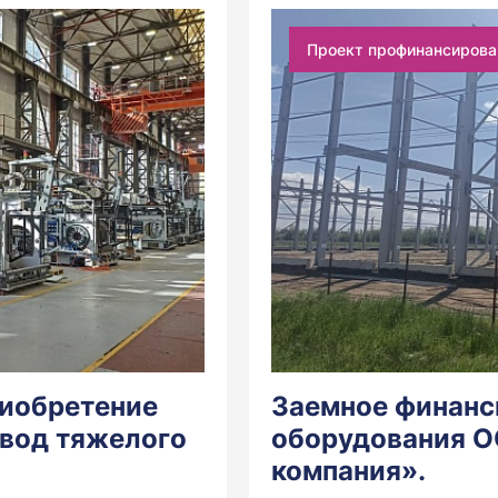
Проект профинансирова
риобретение
Заемное финанс
вод тяжелого
оборудования О
компания».