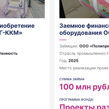
риобретение
Заемное финанс
ЮГ-ККМ»
оборудования О
Заёмщик:
ООО «Полипр
ленность
Отрасль промышленност
Год:
2025
Место реализации проек
СУММА ЗАЙМА:
100
млн руб
ПРОГРАММА ФОНДА:
Проекты ра