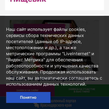
Проект профинансирован
Наш сайт использует файлы cookies,
сервисы сбора технических данных
посетителей (данные об IP-адресе,
местоположении и др.), а также
метрические программы "LiveInternet" и
"Яндекс.Метрика" для обеспечения
работоспособности и улучшения качества
обслуживания. Продолжая использовать
Заемное финансирование на
наш сайт, вы автоматически соглашаетесь с
использованием данных технологий.
приобретение оборудования
ЗАЯВКА НА УЧАСТИЕ
ЗАЯВКА НА ЗАЙМ
и сырья ООО «Юнион-ФУД
В ВЫСТАВКЕ
Понятно
ЮГ»