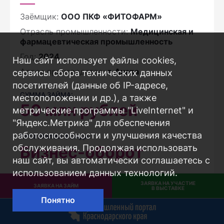
Заёмщик:
ООО ПКФ «ФИТОФАРМ»
Отрасль промышленности:
Медицинская и
фармацевтическая промышленность
Год:
2024
Наш сайт использует файлы cookies,
Адрес производства:
г. Анапа
сервисы сбора технических данных
посетителей (данные об IP-адресе,
СУММА ЗАЙМА:
местоположении и др.), а также
50
млн рублей
метрические программы "LiveInternet" и
"Яндекс.Метрика" для обеспечения
работоспособности и улучшения качества
ПРОГРАММА ФОНДА:
Бизнес-оборот
обслуживания. Продолжая использовать
наш сайт, вы автоматически соглашаетесь с
использованием данных технологий.
ЗАЯВКА НА УЧАСТИЕ
ЗАЯВКА НА ЗАЙМ
В ВЫСТАВКЕ
Понятно
Проект профинансирован