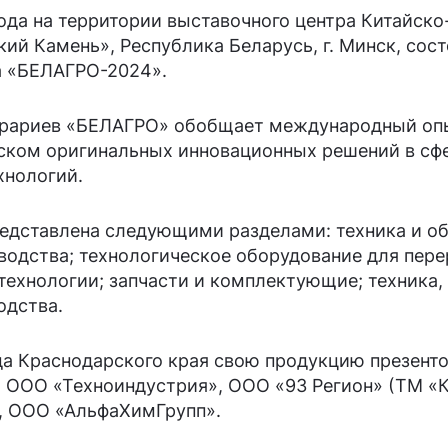
года на территории выставочного центра Китайск
кий Камень», Республика Беларусь, г. Минск, со
а «БЕЛАГРО-2024».
грариев «БЕЛАГРО» обобщает международный оп
ском оригинальных инновационных решений в сфе
хнологий.
едставлена следующими разделами: техника и о
водства; технологическое оборудование для пере
технологии; запчасти и комплектующие; техника,
одства.
да Краснодарского края свою продукцию презент
, ООО «Техноиндустрия», ООО «93 Регион» (ТМ «
, ООО «АльфаХимГрупп».