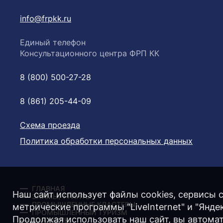
info@frpkk.ru
Единый телефон
Консультационного центра ФРП КК
8 (800) 500-27-28
8 (861) 205-44-09
Схема проезда
Политика обработки персональных данных
ГЛАВНАЯ
Наш сайт использует файлы cookies, сервисы с
ЗАЙМЫ/ ГРАНТЫ
ПРОМЫШЛЕННЫЕ КЛАСТЕРЫ
метрические программы "LiveInternet" и "Янд
ПРОМЫШЛЕННЫЙ ТУРИЗМ
Продолжая использовать наш сайт, вы автома
КОНТАКТЫ