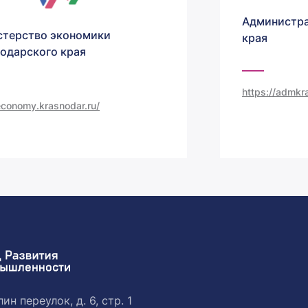
Администра
терство экономики
края
одарского края
https://admkra
/economy.krasnodar.ru/
ин переулок, д. 6, стр. 1