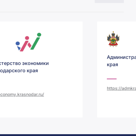
Администра
терство экономики
края
одарского края
https://admkra
/economy.krasnodar.ru/