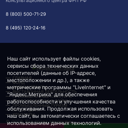
Консультационного центра ФРП РФ
8 (800) 500-71-29
8 (495) 120-24-16
Наш сайт использует файлы cookies,
сервисы сбора технических данных
посетителей (данные об IP-адресе,
ГЛАВНАЯ
местоположении и др.), а также
ФОНД
метрические программы "LiveInternet" и
ЗАЙМЫ/ ГРАНТЫ
ВЫСТАВОЧНАЯ ДЕЯТЕЛЬНОСТЬ
"Яндекс.Метрика" для обеспечения
ПРОМЫШЛЕННЫЕ КЛАСТЕРЫ
ПРЕДОСТАВЛЕННЫЕ ЗАЙМЫ
работоспособности и улучшения качества
ПРОМЫШЛЕННЫЙ ТУРИЗМ
обслуживания. Продолжая использовать
ПРЕСС-ЦЕНТР
КОНТАКТЫ
наш сайт, вы автоматически соглашаетесь с
© 2026. Все права защищены.
использованием данных технологий.