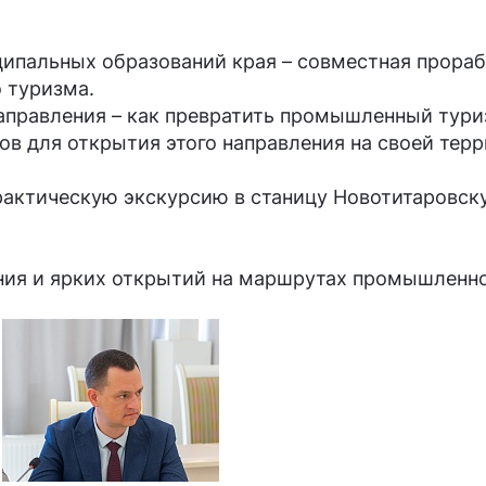
ципальных образований края – совместная прора
 туризма.
аправления – как превратить промышленный тури
в для открытия этого направления на своей терр
практическую экскурсию в станицу Новотитаровс
ния и ярких открытий на маршрутах промышленно