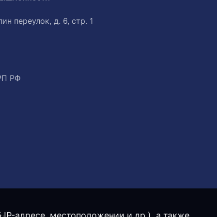
ин переулок, д. 6, стр. 1
РП РФ
IP-адресе, местоположении и др.), а также