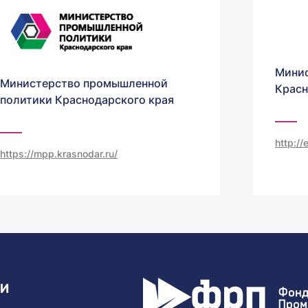
Минис
Министерство промышленной
Красн
политики Краснодарского края
http:/
https://mpp.krasnodar.ru/
ТИ