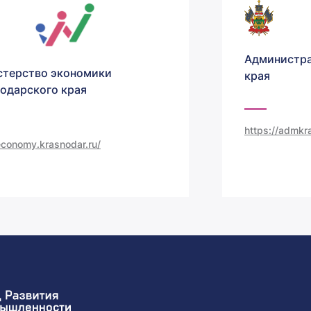
Администра
терство экономики
края
одарского края
https://admkra
/economy.krasnodar.ru/