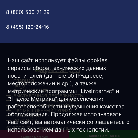
8 (800) 500-71-29
8 (495) 120-24-16
Наш сайт использует файлы cookies,
сервисы сбора технических данных
посетителей (данные об IP-адресе,
ГЛАВНАЯ
местоположении и др.), а также
ФОНД
метрические программы "LiveInternet" и
ЗАЙМЫ/ ГРАНТЫ
ВЫСТАВОЧНАЯ ДЕЯТЕЛЬНОСТЬ
"Яндекс.Метрика" для обеспечения
ПРОМЫШЛЕННЫЕ КЛАСТЕРЫ
ПРЕДОСТАВЛЕННЫЕ ЗАЙМЫ
работоспособности и улучшения качества
ПРОМЫШЛЕННЫЙ ТУРИЗМ
обслуживания. Продолжая использовать
ПРЕСС-ЦЕНТР
КОНТАКТЫ
наш сайт, вы автоматически соглашаетесь с
© 2026. Все права защищены.
использованием данных технологий.
ЗАЯВКА НА УЧАСТИЕ
Разработка -
Интернет-Имидж
ЗАЯВКА НА ЗАЙМ