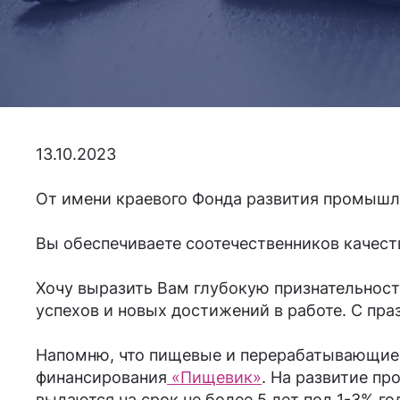
13.10.2023
От имени краевого Фонда развития промыш
Вы обеспечиваете соотечественников качест
Хочу выразить Вам глубокую признательност
успехов и новых достижений в работе. С пра
Напомню, что пищевые и перерабатывающие 
финансирования
«Пищевик»
. На развитие пр
выдаются на срок не более 5 лет под 1-3% го