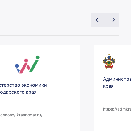
Администра
терство экономики
края
одарского края
https://admkra
/economy.krasnodar.ru/