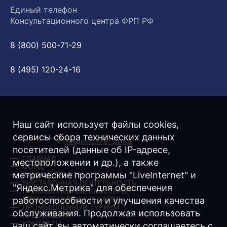
Единый телефон
Консультационного центра ФРП РФ
8 (800) 500-71-29
8 (495) 120-24-16
Наш сайт использует файлы cookies,
сервисы сбора технических данных
посетителей (данные об IP-адресе,
ГЛАВНАЯ
местоположении и др.), а также
ФОНД
метрические программы "LiveInternet" и
ЗАЙМЫ/ ГРАНТЫ
ВЫСТАВОЧНАЯ ДЕЯТЕЛЬНОСТЬ
"Яндекс.Метрика" для обеспечения
ПРОМЫШЛЕННЫЕ КЛАСТЕРЫ
ПРЕДОСТАВЛЕННЫЕ ЗАЙМЫ
работоспособности и улучшения качества
ПРОМЫШЛЕННЫЙ ТУРИЗМ
обслуживания. Продолжая использовать
ПРЕСС-ЦЕНТР
КОНТАКТЫ
наш сайт, вы автоматически соглашаетесь с