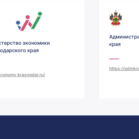
Администра
терство экономики
края
одарского края
https://admkra
/economy.krasnodar.ru/