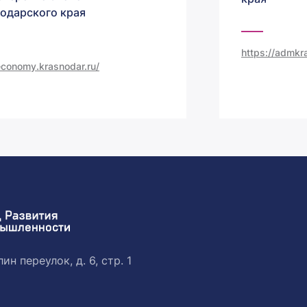
одарского края
https://admkra
/economy.krasnodar.ru/
ин переулок, д. 6, стр. 1