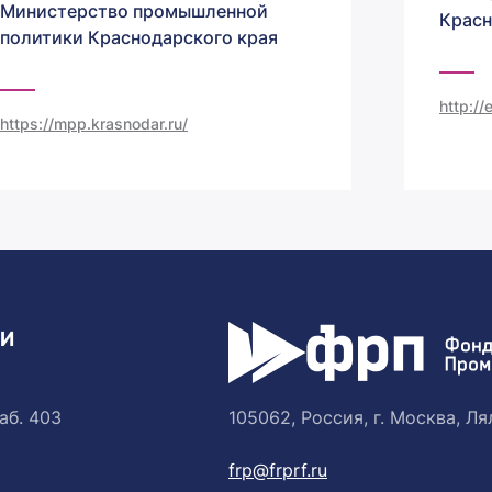
Министерство промышленной
Красн
политики Краснодарского края
http:/
https://mpp.krasnodar.ru/
ТИ
аб. 403
105062, Россия, г. Москва, Лял
frp@frprf.ru