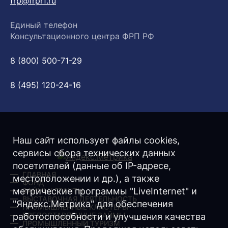
frp@frprf.ru
Единый телефон
Консультационного центра ФРП РФ
8 (800) 500-71-29
8 (495) 120-24-16
Наш сайт использует файлы cookies,
сервисы сбора технических данных
посетителей (данные об IP-адресе,
ГЛАВНАЯ
местоположении и др.), а также
ФОНД
метрические программы "LiveInternet" и
ЗАЙМЫ/ ГРАНТЫ
ВЫСТАВОЧНАЯ ДЕЯТЕЛЬНОСТЬ
"Яндекс.Метрика" для обеспечения
ПРОМЫШЛЕННЫЕ КЛАСТЕРЫ
ПРЕДОСТАВЛЕННЫЕ ЗАЙМЫ
работоспособности и улучшения качества
ПРОМЫШЛЕННЫЙ ТУРИЗМ