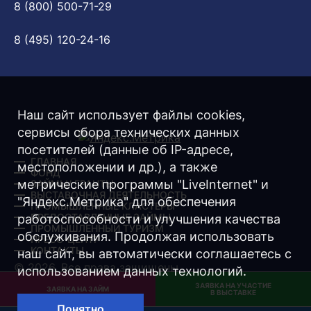
8 (800) 500-71-29
8 (495) 120-24-16
Наш сайт использует файлы cookies,
сервисы сбора технических данных
посетителей (данные об IP-адресе,
ГЛАВНАЯ
местоположении и др.), а также
ФОНД
метрические программы "LiveInternet" и
ЗАЙМЫ/ ГРАНТЫ
ВЫСТАВОЧНАЯ ДЕЯТЕЛЬНОСТЬ
"Яндекс.Метрика" для обеспечения
ПРОМЫШЛЕННЫЕ КЛАСТЕРЫ
ПРЕДОСТАВЛЕННЫЕ ЗАЙМЫ
работоспособности и улучшения качества
ПРОМЫШЛЕННЫЙ ТУРИЗМ
обслуживания. Продолжая использовать
ПРЕСС-ЦЕНТР
КОНТАКТЫ
наш сайт, вы автоматически соглашаетесь с
© 2026. Все права защищены.
использованием данных технологий.
ЗАЯВКА НА УЧАСТИЕ
Разработка -
Интернет-Имидж
ЗАЯВКА НА ЗАЙМ
В ВЫСТАВКЕ
Понятно