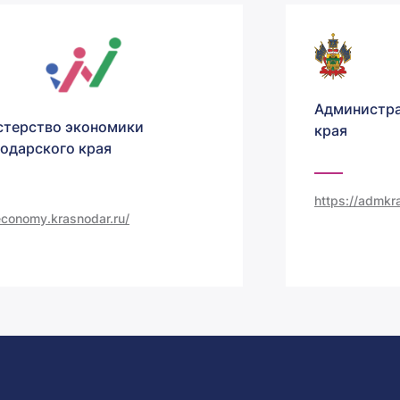
Администра
терство экономики
края
одарского края
https://admkra
/economy.krasnodar.ru/