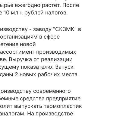
сырье ежегодно растет. После
 10 млн. рублей налогов.
зводству - заводу "СКЗМК" в
 организациям в сфере
етение новой
ь ассортимент производимых
е. Выручка от реализации
екущему показателю. Запуск
зданы 2 новых рабочих места.
роизводству современного
заемные средства предприятие
волит выпускать термопластик
аналогам. На производстве