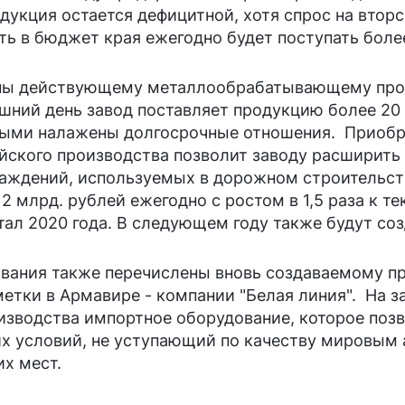
дукция остается дефицитной, хотя спрос на втор
ь в бюджет края ежегодно будет поступать более
ны действующему металлообрабатывающему прои
яшний день завод поставляет продукцию более 20
орыми налажены долгосрочные отношения. Приобр
йского производства позволит заводу расширит
аждений, используемых в дорожном строительств
 млрд. рублей ежегодно с ростом в 1,5 раза к т
тал 2020 года. В следующем году также будут со
вания также перечислены вновь создаваемому п
етки в Армавире - компании "Белая линия". На 
изводства импортное оборудование, которое поз
их условий, не уступающий по качеству мировым 
их мест.