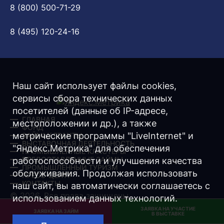
8 (800) 500-71-29
8 (495) 120-24-16
Наш сайт использует файлы cookies,
сервисы сбора технических данных
посетителей (данные об IP-адресе,
ГЛАВНАЯ
местоположении и др.), а также
ФОНД
метрические программы "LiveInternet" и
ЗАЙМЫ/ ГРАНТЫ
ВЫСТАВОЧНАЯ ДЕЯТЕЛЬНОСТЬ
"Яндекс.Метрика" для обеспечения
ПРОМЫШЛЕННЫЕ КЛАСТЕРЫ
ПРЕДОСТАВЛЕННЫЕ ЗАЙМЫ
работоспособности и улучшения качества
ПРОМЫШЛЕННЫЙ ТУРИЗМ
обслуживания. Продолжая использовать
ПРЕСС-ЦЕНТР
КОНТАКТЫ
наш сайт, вы автоматически соглашаетесь с
© 2026. Все права защищены.
использованием данных технологий.
ЗАЯВКА НА УЧАСТИЕ
Разработка -
Интернет-Имидж
ЗАЯВКА НА ЗАЙМ
В ВЫСТАВКЕ