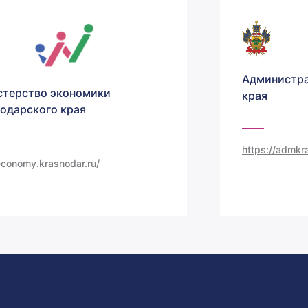
Администра
терство экономики
края
одарского края
https://admkra
/economy.krasnodar.ru/