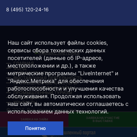
8 (495) 120-24-16
Наш сайт использует файлы cookies,
сервисы сбора технических данных
посетителей (данные об IP-адресе,
ГЛАВНАЯ
местоположении и др.), а также
ФОНД
метрические программы "LiveInternet" и
ЗАЙМЫ/ ГРАНТЫ
ВЫСТАВОЧНАЯ ДЕЯТЕЛЬНОСТЬ
"Яндекс.Метрика" для обеспечения
ПРОМЫШЛЕННЫЕ КЛАСТЕРЫ
ПРЕДОСТАВЛЕННЫЕ ЗАЙМЫ
работоспособности и улучшения качества
ПРОМЫШЛЕННЫЙ ТУРИЗМ
обслуживания. Продолжая использовать
ПРЕСС-ЦЕНТР
КОНТАКТЫ
наш сайт, вы автоматически соглашаетесь с
© 2026. Все права защищены.
использованием данных технологий.
ЗАЯВКА НА УЧАСТИЕ
Разработка -
Интернет-Имидж
ЗАЯВКА НА ЗАЙМ
В ВЫСТАВКЕ
Понятно