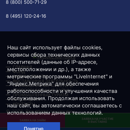
8 (800) 500-71-29
8 (495) 120-24-16
Наш сайт использует файлы cookies,
сервисы сбора технических данных
посетителей (данные об IP-адресе,
ГЛАВНАЯ
местоположении и др.), а также
ФОНД
метрические программы "LiveInternet" и
ЗАЙМЫ/ ГРАНТЫ
ВЫСТАВОЧНАЯ ДЕЯТЕЛЬНОСТЬ
"Яндекс.Метрика" для обеспечения
ПРОМЫШЛЕННЫЕ КЛАСТЕРЫ
ПРЕДОСТАВЛЕННЫЕ ЗАЙМЫ
работоспособности и улучшения качества
ПРОМЫШЛЕННЫЙ ТУРИЗМ
обслуживания. Продолжая использовать
ПРЕСС-ЦЕНТР
КОНТАКТЫ
наш сайт, вы автоматически соглашаетесь с
© 2026. Все права защищены.
использованием данных технологий.
ЗАЯВКА НА УЧАСТИЕ
Разработка -
Интернет-Имидж
ЗАЯВКА НА ЗАЙМ
В ВЫСТАВКЕ
Понятно