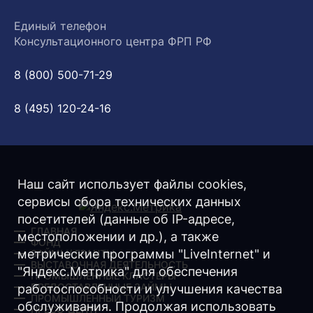
Единый телефон
Консультационного центра ФРП РФ
8 (800) 500-71-29
8 (495) 120-24-16
Наш сайт использует файлы cookies,
сервисы сбора технических данных
посетителей (данные об IP-адресе,
ГЛАВНАЯ
местоположении и др.), а также
ФОНД
метрические программы "LiveInternet" и
ЗАЙМЫ/ ГРАНТЫ
ВЫСТАВОЧНАЯ ДЕЯТЕЛЬНОСТЬ
"Яндекс.Метрика" для обеспечения
ПРОМЫШЛЕННЫЕ КЛАСТЕРЫ
ПРЕДОСТАВЛЕННЫЕ ЗАЙМЫ
работоспособности и улучшения качества
ПРОМЫШЛЕННЫЙ ТУРИЗМ
обслуживания. Продолжая использовать
ПРЕСС-ЦЕНТР