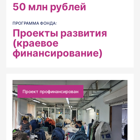
50
млн рублей
ПРОГРАММА ФОНДА:
Проекты развития
(краевое
финансирование)
Проект профинансирован