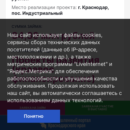
Место реализации проекта:
г. Краснодар,
пос. Индустриальный
СУММА ЗАЙМА:
84,39
млн рублей
Наш сайт использует файлы cookies,
сервисы сбора технических данных
посетителей (данные об IP-адресе,
ПРОГРАММА ФОНДА:
местоположении и др.), а также
Проекты развития
метрические программы "LiveInternet" и
(краевое
"Яндекс.Метрика" для обеспечения
финансирование)
работоспособности и улучшения качества
обслуживания. Продолжая использовать
наш сайт, вы автоматически соглашаетесь с
использованием данных технологий.
ЗАЯВКА НА УЧАСТИЕ
ЗАЯВКА НА ЗАЙМ
В ВЫСТАВКЕ
Проект профинансирован
Понятно