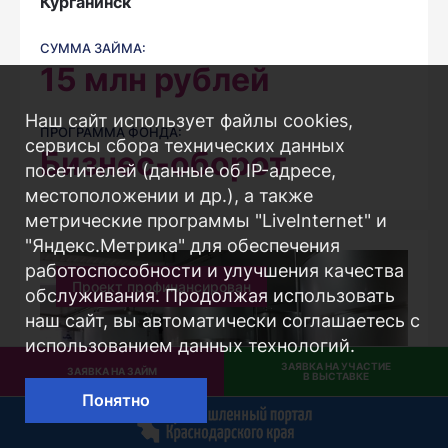
Курганинск
СУММА ЗАЙМА:
15
млн рублей
Наш сайт использует файлы cookies,
ПРОГРАММА ФОНДА:
сервисы сбора технических данных
Бизнес-оборот
посетителей (данные об IP-адресе,
местоположении и др.), а также
метрические программы "LiveInternet" и
"Яндекс.Метрика" для обеспечения
работоспособности и улучшения качества
Проект профинансирован
обслуживания. Продолжая использовать
наш сайт, вы автоматически соглашаетесь с
использованием данных технологий.
ЗАЯВКА НА УЧАСТИЕ
ЗАЯВКА НА ЗАЙМ
В ВЫСТАВКЕ
Понятно