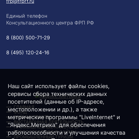
frp@frprf.ru
Единый телефон
Консультационного центра ФРП РФ
8 (800) 500-71-29
8 (495) 120-24-16
Наш сайт использует файлы cookies,
сервисы сбора технических данных
посетителей (данные об IP-адресе,
ГЛАВНАЯ
местоположении и др.), а также
ФОНД
метрические программы "LiveInternet" и
ЗАЙМЫ/ ГРАНТЫ
ВЫСТАВОЧНАЯ ДЕЯТЕЛЬНОСТЬ
"Яндекс.Метрика" для обеспечения
ПРОМЫШЛЕННЫЕ КЛАСТЕРЫ
ПРЕДОСТАВЛЕННЫЕ ЗАЙМЫ
работоспособности и улучшения качества
ПРОМЫШЛЕННЫЙ ТУРИЗМ