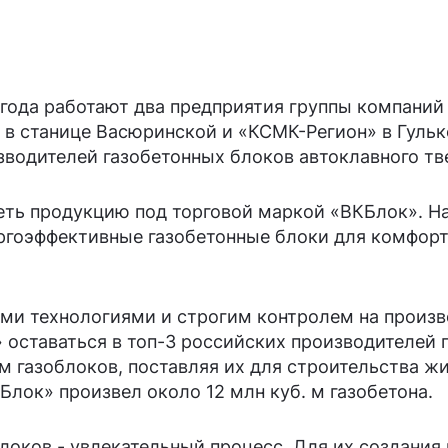
 года работают два предприятия группы компани
в станице Васюринской и «КСМК-Регион» в Гульке
зводителей газобетонных блоков автоклавного тв
еть продукцию под торговой маркой «ВКБлок». На
ргоэффективные газобетонные блоки для комфорт
ми технологиями и строгим контролем на произв
 оставаться в топ-3 российских производителей 
 м газоблоков, поставляя их для строительства 
КБлок» произвел около 12 млн куб. м газобетона.
локов - увлекательный процесс. Для их создания