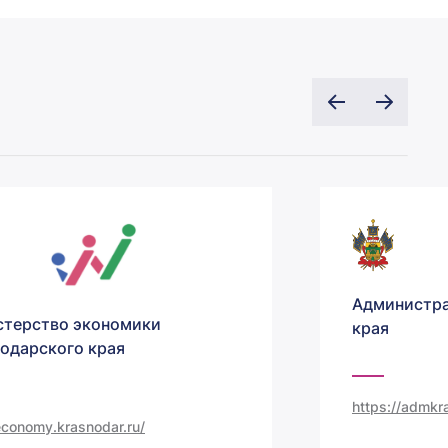
Администра
терство экономики
края
одарского края
https://admkra
/economy.krasnodar.ru/