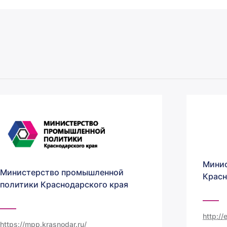
Минис
Министерство промышленной
Красн
политики Краснодарского края
http:/
https://mpp.krasnodar.ru/