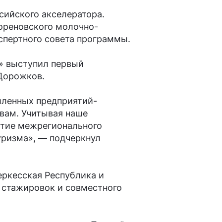
сийского акселератора.
Кореновского молочно-
спертного совета программы.
» выступил первый
Дорожков.
шленных предприятий-
вам. Учитывая наше
итие межрегионального
уризма», — подчеркнул
еркесская Республика и
 стажировок и совместного