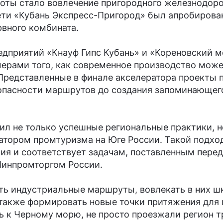
оты стало вовлечение пригородного железнодоро
ти «Кубань Экспресс-Пригород» был апробирован
вного комбината.
дприятий «Кнауф Гипс Кубань» и «Кореновский 
ерами того, как современное производство може
 Представленные в финале акселератора проекты
опасности маршрутов до создания запоминающего
ил не только успешные региональные практики, н
тором промтуризма на Юге России. Такой подход,
ия и соответствует задачам, поставленным пере
Минпромторгом России.
ь индустриальные маршруты, вовлекать в них ш
а также формировать новые точки притяжения для
ь к Черному морю, не просто проезжали регион т