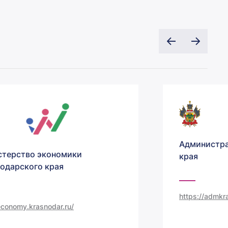
Администра
терство экономики
края
одарского края
https://admkra
/economy.krasnodar.ru/